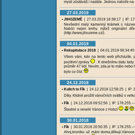
mysli zůstáváš i nadále. Jednou nahoře na 
27.03.2019
• JIHOZEMĚ
| 27.03.2019 16:38:17 | IP: 178.
Nevšední malý kamenný krámek s názvem J
Nabízí nejen knihy. nýbrž originální dř
(http://www.jihozeme.cz/).
04.01.2019
• Rekapitulace 2018
| 04.01.2019 08:34:45 |
Všem vám, kdo na tento web přicházíte, 
pozitivní zprávy
. K dnešnímu datu tady 
průměr 47 lidí. Nevím, zda je to málo nebo 
bylo co číst.
24.12.2018
• Kulich to Fík
| 24.12.2018 12:58:25 | IP: 17
Díky. Klidné prožití vánočních svátků s velk
• Fík
| 24.12.2018 09:52:56 | IP: 178.255.---.
Štastné a veselé Vánoce z Hobzí
30.01.2018
• Fík
| 30.01.2018 20:50:35 | IP: 178.255.---.
Ahoj,kroniku už mám doma,děkuji.Vánoce k