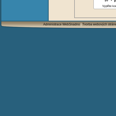
37
7
-
8
Vyplňte ko
Administrace WebSnadno
|
Tvorba webových strán