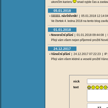
ukončím karieru
snad vyjde čas a zastav
05.01.2018
• 111111. návštěvník!
| 05.01.2018 12:14:04 |
Ve čtvrtek 4. ledna 2018 na tento blog zaví
01.01.2018
• Novoroční přání
| 01.01.2018 09:44:08 | IP
Přeji vám všem nejen příjemné prožití Nové
24.12.2017
• Vánoční přání
| 24.12.2017 07:22:23 | IP: 
Přeji vám všem klidné a veselé prožití Ván
nick
text