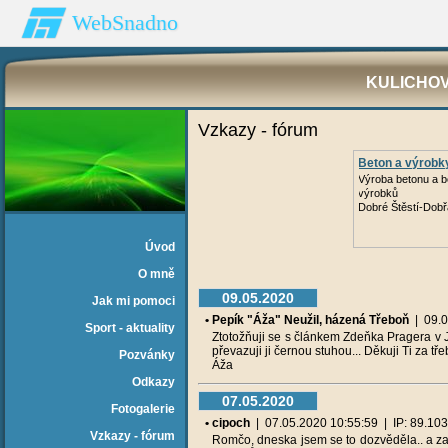
WebSnadno
KULICHOV
Vzkazy - fórum
Beton a výrobk
Výroba betonu a 
výrobků
Dobré Štěstí-Dob
Úvod
O mně
09.05.2020
Jak mi pomoci
• Pepík "Áža" Neužil, házená Třeboň
| 09.05
Sport - aktuality
Ztotožňuji se s článkem Zdeňka Pragera v 
převazuji ji černou stuhou... Děkuji Ti za 
Pozvánky
Áža
Odkazy
07.05.2020
Fotogalerie
• cipoch
| 07.05.2020 10:55:59 | IP: 89.103.-
Vzkazy - fórum
Romčo, dneska jsem se to dozvěděla.. a zas