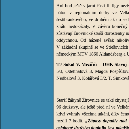
Ani bod ještě v jarní části II. ligy ne
pátou v regionálním derby ve Velk
šestibrankového, ve druhém až do sed
ztrátu nedokázaly. V závěru konečný r
zůstávají žirovnické starší dorostenky
oddychnou. Od házené avšak nikoliv
V základní skupině se ve Střešovicí
německým MTV 1860 Altlandsberg a U
TJ Sokol V. Meziříčí – DHK Slavoj Ž
5/3, Odehnalová 3, Magda Pospíšilov
Nedbalová 3, Kolářová 3/2, T. Šimkov
Starší žákyně Žirovnice se také chystaj
96 družstvy, ale ještě před ní ve Velké
když vyhrály všechna utkání, díky čem
rozdíl 7 bodů.
„Zápasy dopadly nad o
oslabené družstvo doplnilo šest mladš