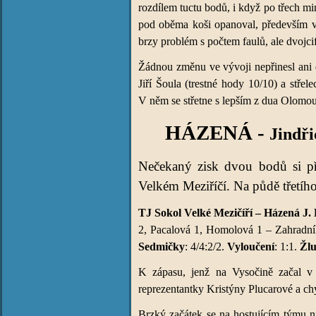
rozdílem tuctu bodů, i když po třech m
pod oběma koši opanoval, především v 
brzy problém s počtem faulů, ale dvojci
Žádnou změnu ve vývoji nepřinesl ani d
Jiří Šoula (trestné hody 10/10) a stře
V něm se střetne s lepším z dua Olomo
HÁZENÁ -
Jindř
Nečekaný zisk dvou bodů si při
Velkém Meziříčí. Na půdě třetíh
TJ Sokol Velké Mezičíří – Házená J. 
2, Pacalová 1, Homolová 1 – Zahradníko
Sedmičky
: 4/4:2/2.
Vy
loučení
: 1:1.
Žlu
K zápasu, jenž na Vysočině začal v s
reprezentantky Kristýny Plucarové a chy
Brzký začátek se na hostujícím týmu n