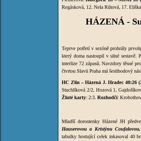
Regásková, 12. Nela Růtová, 17. Eliška
HÁZENÁ - Sum
Teprve potřetí v sezóně prohrály prvol
který doma nastoupil v silné sestavě.
interlize 72 zápasů. Navzdory těsné pr
čtvrtou Slavii Praha má šestibodový ná
HC Zlín – Házená J. Hradec 40:26 (
Stuchlíková 2/2, Hozová 1, Gajdošíková
Žluté karty
: 2:3.
Rozhodčí
: Krobothov
Mladší dorostenky Házené JH předv
Hauserovou a Kristýnu Coufalovou,
tabulky hostující celek inkasoval 40 b