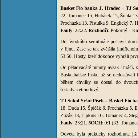
Basket Fio banka J. Hradec – TJ Sok
22, Tomanec 15, Hubálek 15, Šoula 13, 
Procházka 13, Pistulka 9, Englický 7, 
Fauly
: 22:22.
Rozhodčí
: Pokorný – Ka
Do úvodního semifinále postavil domá
v říjnu. Zase se tak zvětšila jindřich
53:50. Hosty, kteří dokonce vyhráli prv
Od pětadvacáté minuty avšak i hráči, k
Basketbalisté Písku už se nedostával
během chvilky se dostal do dvoucif
šestadvacetibodový.
TJ Sokol Sršni Písek – Basket Fio ba
18, Duda 15, Špičák 6, Procházka 5, E
Zuzák 13, Lipkins 10, Tomanec 4, Stegb
Fauly
: 25:21.
5OCH
: 0:1 (33. Tomane
Odveta byla prakticky rozhodnuta již 