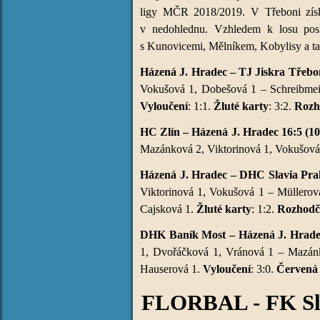
ligy MČR 2018/2019. V Třeboni získ
v nedohlednu. Vzhledem k losu posl
s Kunovicemi, Mělníkem, Kobylisy a tam
Házená J. Hradec – TJ Jiskra Třeboň
Vokušová 1, Dobešová 1 – Schreibmei
Vyloučení
: 1:1.
Žluté karty
: 3:2.
Rozh
HC Zlín – Házená J. Hradec 16:5 (10
Mazánková 2, Viktorinová 1, Vokušová 
Házená J. Hradec – DHC Slavia Prah
Viktorinová 1, Vokušová 1 – Müllerová
Cajsková 1.
Žluté karty
: 1:2.
Rozhodč
DHK Baník Most – Házená J. Hradec
1, Dvořáčková 1, Vránová 1 – Mazánk
Hauserová 1.
Vyloučení
: 3:0.
Červená 
FLORBAL - FK Slo