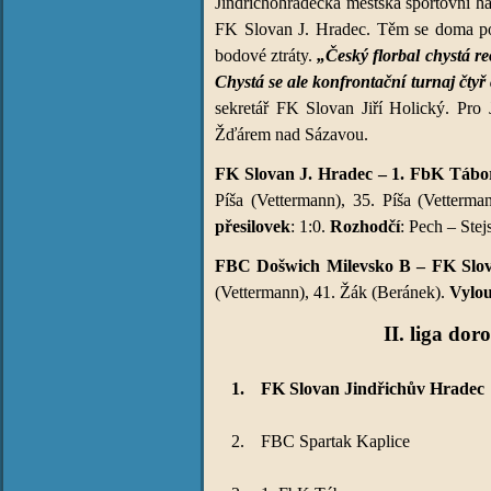
Jindřichohradecká městská sportovní h
FK Slovan J. Hradec. Těm se doma pod
bodové ztráty.
„Český florbal chystá r
Chystá se ale konfrontační turnaj čtyř 
sekretář FK Slovan Jiří Holický. Pro 
Žďárem nad Sázavou.
FK Slovan J. Hradec – 1. FbK Tábor 6
Píša (Vettermann), 35. Píša (Vetterma
přesilovek
: 1:0.
Rozhodčí
: Pech – Stej
FBC Došwich Milevsko B – FK Slovan
(Vettermann), 41. Žák (Beránek).
Vylou
II. liga do
1.
FK Slovan Jindřichův Hradec
2.
FBC Spartak Kaplice