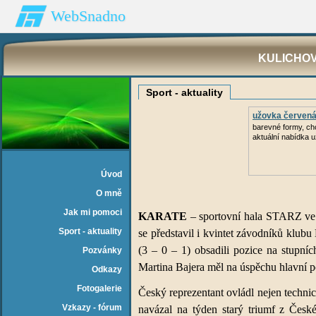
WebSnadno
KULICHOV
Sport - aktuality
užovka červen
barevné formy, ch
aktuální nabídka 
Úvod
O mně
Jak mi pomoci
KARATE
– sportovní hala STARZ ve St
Sport - aktuality
se představil i kvintet závodníků klub
(3 – 0 – 1) obsadili pozice na stupní
Pozvánky
Martina Bajera měl na úspěchu hlavní p
Odkazy
Fotogalerie
Český reprezentant ovládl nejen techni
Vzkazy - fórum
navázal na týden starý triumf z Čes