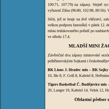
100:71, 107:79) na zápasy. Stejně ryc
vyřazení Zlína (96:80, 102:98, 80:56). 
Sérii, jež se hraje na dvě vítězství, 
velkou podporu fanoušků v pátek 12. du
místa redukovaného pořadí po nadstavbě,
ve středu 17.4.
MLADŠÍ MINI ŽA
Závěrečné dva zápasy mistrovské sezó
pelhřimovskými Sojkami i českobudějo
BK Lions J. Hradec mix – BK Sojky P
10, Ille 8, F. Grill 8, Kabriel 8, Heřmá
Tigers Basketbal Č. Budějovice mix –
20, Langer 19, Kabriel 14, Velek 12, He
Oblastní přebor 