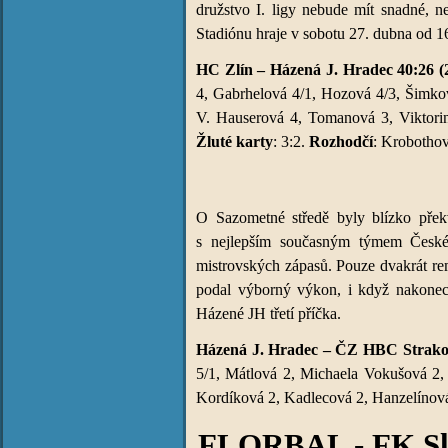
družstvo I. ligy nebude mít snadné, n
Stadiónu hraje v sobotu 27. dubna od 1
HC Zlín – Házená J. Hradec 40:26 (
4, Gabrhelová 4/1, Hozová 4/3, Šimko
V. Hauserová 4, Tomanová 3, Viktori
Žluté karty
: 3:2.
Rozhodčí
: Krobothov
O Sazometné středě byly blízko překv
s nejlepším současným týmem České 
mistrovských zápasů. Pouze dvakrát rem
podal výborný výkon, i když nakonec 
Házené JH třetí příčka.
Házená J. Hradec – ČZ HBC Strakon
5/1, Mátlová 2, Michaela Vokušová 2,
Kordíková 2, Kadlecová 2, Hanzelínov
FLORBAL - FK Slo