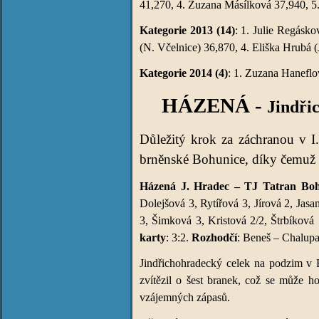
41,270, 4. Zuzana Másílková 37,940, 5
Kategorie 2013 (14)
: 1. Julie Regásk
(N. Včelnice) 36,870, 4. Eliška Hrubá (
Kategorie 2014 (4)
: 1. Zuzana Haneflo
HÁZENÁ -
Jindři
Důležitý krok za záchranou v I.
brněnské Bohunice, díky čemuž s
Házená J. Hradec – TJ Tatran Bohu
Dolejšová 3, Rytířová 3, Jírová 2, Jas
3, Šimková 3, Kristová 2/2, Štrbíková
karty
: 3:2.
Rozhodčí
: Beneš – Chalupa
Jindřichohradecký celek na podzim v 
zvítězil o šest branek, což se může h
vzájemných zápasů.