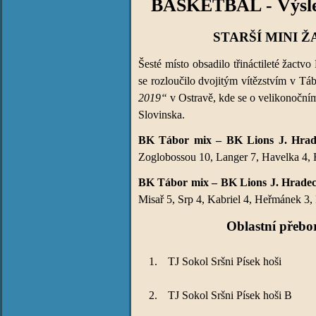
BASKETBAL - Výsled
STARŠÍ MINI Ž
Šesté místo obsadilo třináctileté žact
se rozloučilo dvojitým vítězstvím v T
2019“
v Ostravě, kde se o velikonoční
Slovinska.
BK Tábor mix – BK Lions J. Hradec
Zoglobossou 10, Langer 7, Havelka 4, Ro
BK Tábor mix – BK Lions J. Hradec m
Misař 5, Srp 4, Kabriel 4, Heřmánek 3, 
Oblastní přebor
1.
TJ Sokol Sršni Písek hoši
2.
TJ Sokol Sršni Písek hoši B