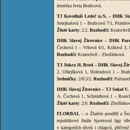
trenérka Iveta Brabcová.
TJ Kovofiniš Ledeč n./S. – DHK Sla
Smejkalová 1 – Brabcová 7/1, Prantlo
Žluté karty
: 2:2.
Rozhodčí
: Kratochví
DHK Slavoj Žirovnice – DHK Pardu
Čechová 1 – Vrbová 6/1, Králová 3, 
Rozhodčí
: Kratochvíl – Zbožínková.
TJ Jiskra H. Brod – DHK Slavoj Žiro
2, Ošlejšková 1, Holendová 1 – Bra
Sedmičky
: 2/0:3/2.
Rozhodčí
: Pažoure
DHK Slavoj Žirovnice – TJ Sokol V. M
A. Čechová 1, Schmidtová 1 – Rosick
Žluté karty
: 2:0.
Rozhodčí
: Zbožínkov
FLORBAL
– o Žlutém pondělí a Šedi
republikové finále Sportovní ligy 
v kategoriích dívek i chlapců, přičem