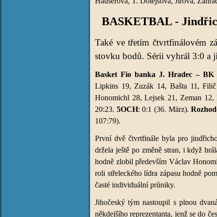
Hauserová, T. Dolejšová, Jírová, Zahra
BASKETBAL - Jindřichoh
Také ve třetím čtvrtfinálovém z
stovku bodů. Sérii vyhrál 3:0 a ji
Basket Fio banka J. Hradec – BK L
Lipkins 19, Zuzák 14, Bašta 11, Fili
Honomichl 28, Lejsek 21, Zeman 12, 
20:23.
5OCH
: 0:1 (36. März).
Rozhod
107:79).
První dvě čtvrtfinále byla pro jindři
držela ještě po změně stran, i když hr
hodně zlobil především Václav Honomich
roli střeleckého lídra zápasu hodně p
časté individuální průniky.
Jihočeský tým nastoupil s plnou dvanác
někdejšího reprezentanta, jenž se do čes