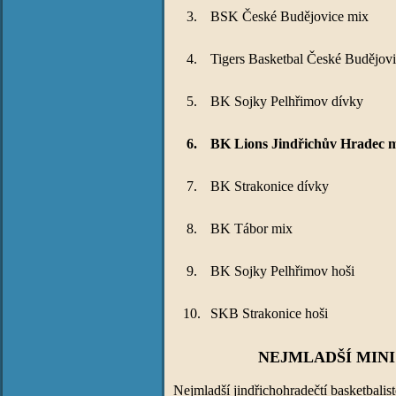
3.
BSK České Budějovice mix
4.
Tigers Basketbal České Budějov
5.
BK Sojky Pelhřimov dívky
6.
BK Lions Jindřichův Hradec 
7.
BK Strakonice dívky
8.
BK Tábor mix
9.
BK Sojky Pelhřimov hoši
10.
SKB Strakonice hoši
NEJMLADŠÍ MINI
Nejmladší jindřichohradečtí basketbalist