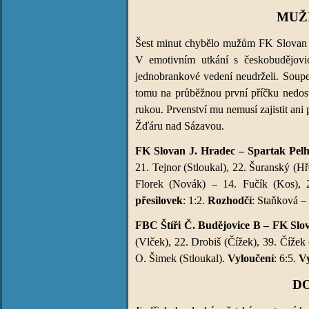
MUŽI
Šest minut chybělo mužům FK Slovan J.
V emotivním utkání s českobudějovick
jednobrankové vedení neudrželi. Soupe
tomu na průběžnou první příčku nedost
rukou. Prvenství mu nemusí zajistit ani
Žďáru nad Sázavou.
FK Slovan J. Hradec – Spartak Pelhř
21. Tejnor (Stloukal), 22. Šuranský (Hř
Florek (Novák) – 14. Fučík (Kos),
přesilovek
: 1:2.
Rozhodčí
: Staňková –
FBC Štíři Č. Budějovice B – FK Slova
(Vlček), 22. Drobiš (Čížek), 39. Čížek
O. Šimek (Stloukal).
Vyloučení
: 6:5.
Vy
DO