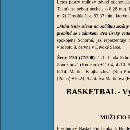
Letos pestrý trailový závod opanova
Team), za sebou nechala o 8:28 min. Me
muži. Dosáhla času 52:37 min., kterým 
„Mám tento závod na začátku sezóny r
probíhá se i zámkem, dva úseky vedo
spokojena Schorná, jež reprezentuje
v sobotu 8. června v Divoké Šárce.
Ženy Z30 (77/200)
: 1./1. Pavla Sch
Zanozinová (Kerteam) +11:04, 4./10. 
6./14. Martina Krajhanzlová (Run Fo
(Praha) +16:21, 9./24. Iva Martinová 
BASKETBAL - Výsl
MUŽI FIO 
Prvoligový Basket Fio banka J. Hradec