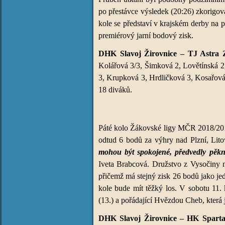
po přestávce výsledek (20:26) zkorigov
kole se představí v krajském derby na 
premiérový jarní bodový zisk.
DHK Slavoj Žirovnice – TJ Astra 
Kolářová 3/3, Šimková 2, Lovětínská 2
3, Krupková 3, Hrdličková 3, Kosařov
18 diváků.
Páté kolo Žákovské ligy MČR 2018/201
odtud 6 bodů za výhry nad Plzní, Lit
mohou být spokojené, předvedly pěkno
Iveta Brabcová. Družstvo z Vysočiny ne
přičemž má stejný zisk 26 bodů jako jed
kole bude mít těžký los. V sobotu 11. 
(13.) a pořádající Hvězdou Cheb, která 
DHK Slavoj Žirovnice – HK Spartak 