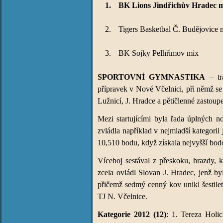
1.
BK Lions Jindřichův Hradec 
2.
Tigers Basketbal Č. Budějovice 
3.
BK Sojky Pelhřimov mix
SPORTOVNÍ GYMNASTIKA
– tra
přípravek v Nové Včelnici, při němž se
Lužnicí, J. Hradce a pětičlenné zastoup
Mezi startujícími byla řada úplných n
zvládla například v nejmladší kategor
10,510 bodu, když získala nejvyšší bod
Víceboj sestával z přeskoku, hrazdy, 
zcela ovládl Slovan J. Hradec, jenž b
přičemž sedmý cenný kov unikl šestile
TJ N. Včelnice.
Kategorie 2012 (12)
: 1. Tereza Holi