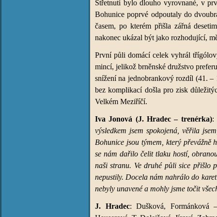
Střetnutí bylo dlouho vyrovnané, v pr
Bohunice poprvé odpoutaly do dvoubr
časem, po kterém přišla zářná desetim
nakonec ukázal být jako rozhodující, 
První půli domácí celek vyhrál třígólo
mincí, jelikož brněnské družstvo prefe
snížení na jednobrankový rozdíl (41. – 
bez komplikací došla pro zisk důležit
Velkém Meziříčí.
Iva Jonová (J. Hradec – trenérka)
výsledkem jsem spokojená, věřila jsem
Bohunice jsou týmem, který převážně h
se nám dařilo čelit tlaku hostí, obrano
naši stranu. Ve druhé půli sice přišlo
nepustily. Docela nám nahrálo do karet 
nebyly unavené a mohly jsme točit všech
J. Hradec
: Dušková, Formánková – 