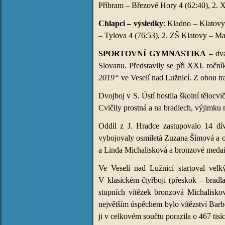
Příbram – Březové Hory 4 (62:40), 2. X
Chlapci – výsledky
: Kladno – Klatovy
– Tylova 4 (76:53), 2. ZŠ Klatovy – M
SPORTOVNÍ GYMNASTIKA
– dva
Slovanu. Představily se při XXI. ročn
2019“
ve Veselí nad Lužnicí. Z obou tr
Dvojboj v S. Ústí hostila školní tělocv
Cvičily prostná a na bradlech, výjimku m
Oddíl z J. Hradce zastupovalo 14 díve
vybojovaly osmiletá Zuzana Šímová a o
a Linda Michalisková a bronzové medai
Ve Veselí nad Lužnicí startoval velk
V klasickém čtyřboji (přeskok – bradl
stupních vítězek bronzová Michaliskov
největším úspěchem bylo vítězství Bar
ji v celkovém součtu porazila o 467 tisí