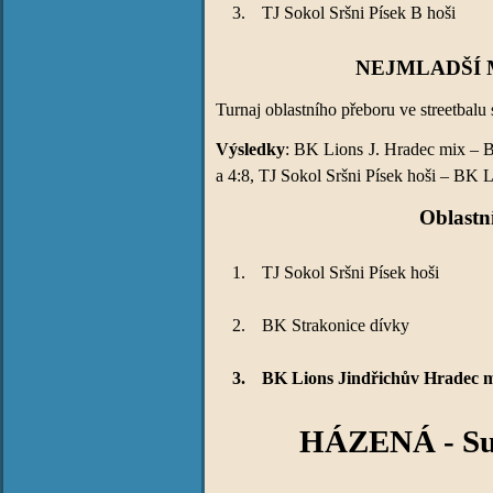
3.
TJ Sokol Sršni Písek B hoši
NEJMLADŠÍ 
Turnaj oblastního přeboru ve streetbalu 
Výsledky
: BK Lions J. Hradec mix – B
a 4:8, TJ Sokol Sršni Písek hoši – BK L
Oblastn
1.
TJ Sokol Sršni Písek hoši
2.
BK Strakonice dívky
3.
BK Lions Jindřichův Hradec 
HÁZENÁ - Sum