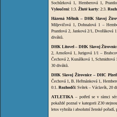
Sochůrková 1, Hemberová 1, Prantlo
Vyloučení
: 1:3.
Žluté karty
: 2:3.
Rozh
Házená Mělník – DHK Slavoj Žirovn
Miljevičová 1, Dohnalová 1 – Hembe
Prantlová 2, Janková 2/1, Dvořáková 
diváků.
DHK Litovel – DHK Slavoj Žirovnice
2, Arnošová 1, Jurigová 1/1 – Brabco
Čechová 2, Kunášková 1, Schmidtová 
30 diváků.
DHK Slavoj Žirovnice – DHC Plzeň 
Čechová 1, B. Heřmánková 1, Hembero
0:1.
Rozhodčí
: Svítek – Václavík, 20 d
ATLETIKA
– potřetí se v rámci sé
pokaždé poznal v kategorii Z30 stejno
letos vyhrála i absolutní ženské pořadí,