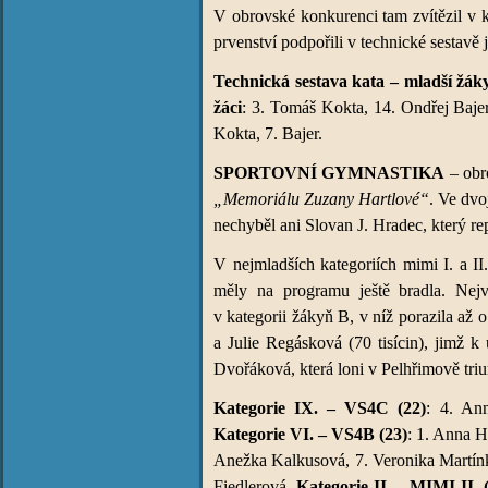
V obrovské konkurenci tam zvítězil v k
prvenství podpořili v technické sestavě
Technická sestava kata – mladší žák
žáci
: 3. Tomáš Kokta, 14. Ondřej Baje
Kokta, 7. Bajer.
SPORTOVNÍ GYMNASTIKA
– obr
„Memoriálu Zuzany Hartlové“
. Ve dvo
nechyběl ani Slovan J. Hradec, který re
V nejmladších kategoriích mimi I. a II
měly na programu ještě bradla. Nejv
v kategorii žákyň B, v níž porazila až 
a Julie Regásková (70 tisícin), jimž 
Dvořáková, která loni v Pelhřimově triumf
Kategorie IX. – VS4C (22)
: 4. An
Kategorie VI. – VS4B (23)
: 1. Anna H
Anežka Kalkusová, 7. Veronika Martí
Fiedlerová.
Kategorie II. – MIMI II. 