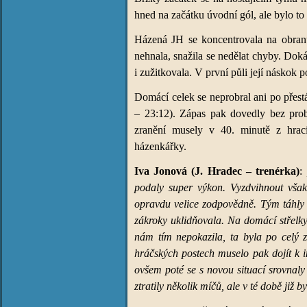
hned na začátku úvodní gól, ale bylo to
Házená JH se koncentrovala na obran
nehnala, snažila se nedělat chyby. Dok
i zužitkovala. V první půli její náskok p
Domácí celek se neprobral ani po přestá
– 23:12). Zápas pak dovedly bez probl
zranění musely v 40. minutě z hrací
házenkářky.
Iva Jonová (J. Hradec – trenérka)
:
podaly super výkon. Vyzdvihnout vša
opravdu velice zodpovědně. Tým táhly 
zákroky uklidňovala. Na domácí střelk
nám tím nepokazila, ta byla po celý 
hráčských postech muselo pak dojít k i
ovšem poté se s novou situací srovnal
ztratily několik míčů, ale v té době již by