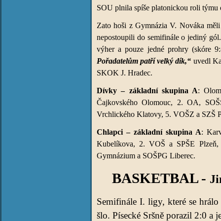
SOU plnila spíše platonickou roli týmu d
Zato hoši z Gymnázia V. Nováka měli a
nepostoupili do semifinále o jediný gól
výher a pouze jedné prohry (skóre 9
Pořadatelům patří velký dík,“
uvedl Kam
SKOK J. Hradec.
Dívky – základní skupina A
: Olom
Čajkovského Olomouc, 2. OA, SOŠ
Vrchlického Klatovy, 5. VOŠZ a SZŠ P
Chlapci – základní skupina A
: Kar
Kubelíkova, 2. VOŠ a SPŠE Plzeň, 
Gymnázium a SOŠPG Liberec.
BASKETBAL -
Ji
Semifinále I. ligy, které se hrál
šlo. Písecké Sršně porazil 2:0 a j