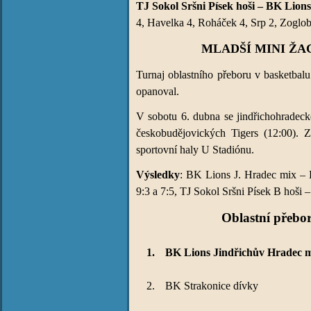
TJ Sokol Sršni Písek hoši – BK Lions
4, Havelka 4, Roháček 4, Srp 2, Zoglobo
MLADŠÍ MINI ŽA
Turnaj oblastního přeboru v basketbal
opanoval.
V sobotu 6. dubna se jindřichohradeck
českobudějovických Tigers (12:00). Z
sportovní haly U Stadiónu.
Výsledky
: BK Lions J. Hradec mix – 
9:3 a 7:5, TJ Sokol Sršni Písek B hoši 
Oblastní přebo
1.
BK Lions Jindřichův Hradec 
2.
BK Strakonice dívky