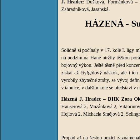
J. Hradec
: Dušková, Formánková – E.
Zahradníková, Jasanská.
HÁZENÁ - Sum
Solidně si počínaly v 17. kole I. ligy 
na podzim na Hané utržily těžkou porá
bojovný výkon. Ještě těsně před koncem 
získal až čtyřgólový náskok, ale i te
vyrobily zbytečné ztráty, se vývoj def
v tabulce, v dalším kole se představí v 
Házená J. Hradec – DHK Zora Olo
Hauserová 2, Mazánková 2, Viktorino
Hejlová 2, Michaela Smějová 2, Seling
Propad až na šestou pozici zaznamenal