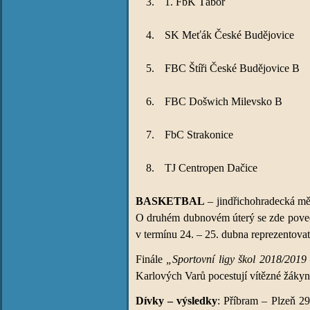
3.
1. FbK Tábor
4.
SK Meťák České Budějovice
5.
FBC Štíři České Budějovice B
6.
FBC Došwich Milevsko B
7.
FbC Strakonice
8.
TJ Centropen Dačice
BASKETBAL
– jindřichohradecká měs
O druhém dubnovém úterý se zde povedlo
v termínu 24. – 25. dubna reprezentovat
Finále
„Sportovní ligy škol 2018/20
Karlových Varů pocestují vítězné žákyně
Dívky – výsledky
: Příbram – Plzeň 29