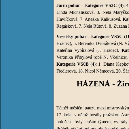
Jarní pohár – kategorie VS3C (4)
: 
Linda Michalisková, 3. Nela Maryšk
Havlíčková, 7. Anežka Kalkusová.
Ka
Regásková, 7. Nela Růtová, 8. Zuzana H
Veselský pohár – kategorie VS5C (1
Hradec), 5. Berenika Dvořáková (N. Vč
Kateřina Vybíralová (J. Hradec).
Kat
Veronika Přibylová (obě N. Včelnice)
Kategorie VS0B (4)
: 1. Diana Kepko
Fiedlerová, 18. Nicol Němcová, 20. Šá
HÁZENÁ - Žiro
Téměř měsíční pauzu mezi mistrovskými
17. kola, v němž hostily pražskou Ast
poločasu byly lepším týmem, vyhrály 
Průběh utkání byl podobný podzimnímu 