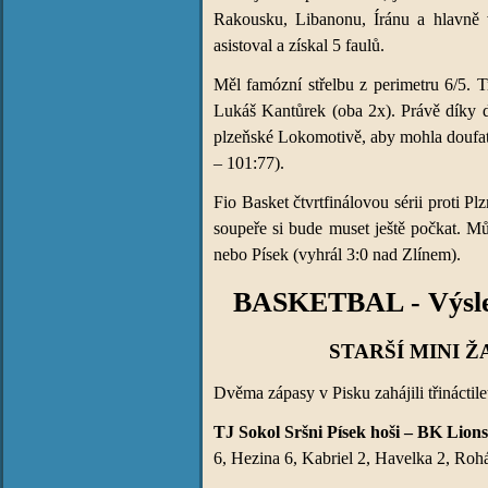
Rakousku, Libanonu, Íránu a hlavně v 
asistoval a získal 5 faulů.
Měl famózní střelbu z perimetru 6/5. T
Lukáš Kantůrek (oba 2x). Právě díky dá
plzeňské Lokomotivě, aby mohla doufat 
– 101:77).
Fio Basket čtvrtfinálovou sérii proti P
soupeře si bude muset ještě počkat. M
nebo Písek (vyhrál 3:0 nad Zlínem).
BASKETBAL - Výsled
STARŠÍ MINI Ž
Dvěma zápasy v Pisku zahájili třináctil
TJ Sokol Sršni Písek hoši – BK Lions
6, Hezina 6, Kabriel 2, Havelka 2, Rohá