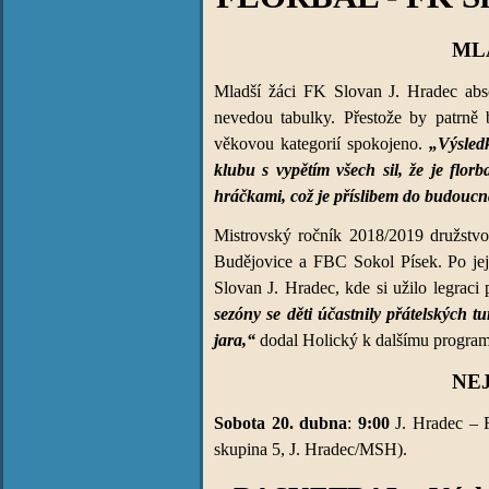
MLA
Mladší žáci FK Slovan J. Hradec abso
nevedou tabulky. Přestože by patrně b
věkovou kategorií spokojeno.
„Výsledk
klubu s vypětím všech sil, že je flor
hráčkami, což je příslibem do budoucn
Mistrovský ročník 2018/2019 družstvo 
Budějovice a FBC Sokol Písek. Po jeji
Slovan J. Hradec, kde si užilo legraci
sezóny se děti účastnily přátelských 
jara,“
dodal Holický k dalšímu programu
NE
Sobota 20. dubna
:
9:00
J. Hradec – 
skupina 5, J. Hradec/MSH).