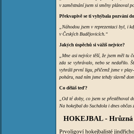
v zaměstnání jsem si směny plánoval po
Překvapivě se ti vyhýbala pozvání do
„Náhodou jsem v reprezentaci byl, i k
v Českých Budějovicích.“
Jakých úspěchů si vážíš nejvíce?
„Mne asi nejvíce těší, že jsem měl tu č
zda se vyhrávalo, nebo se nedařilo. 
vyhráli první ligu, přičemž jsme v play
poháru, nad ním jsme tehdy slavně doma
Co děláš teď?
„Od té doby, co jsem se přestěhoval do
Na hokejbal do Suchdola i dnes občas z
HOKEJBAL - Hrůzná pos
Prvoligoví hokejbalisté jindřic