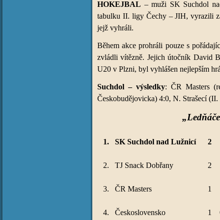
HOKEJBAL
– muži SK Suchdol nad 
tabulku II. ligy Čechy – JIH, vyrazili
jejž vyhráli.
Během akce prohráli pouze s pořádajíc
zvládli vítězně. Jejich útočník David 
U20 v Plzni, byl vyhlášen nejlepším hrá
Suchdol – výsledky
: ČR Masters (r
Českobudějovicka) 4:0, N. Strašecí (II
„Ledňáče
1.
SK Suchdol nad Lužnicí
2
2.
TJ Snack Dobřany
2
3.
ČR Masters
1
4.
Československo
1