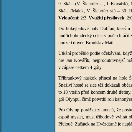
9. Skála (V. Šlehofer st., J. Kovářík),
Skála (Málek, V. Šlehofer st.) – 30.
Vyloučení
: 2:3.
Využití přesilovek
: 2:
Do hokejbalové haly Dobřan, kterým pa
jindřichohradecký celek v počtu hráčů 
nouze i doyen Bronislav Mátl.
Utkání proběhlo podle očekávání, když 
hře Jan Kovářík, nejproduktivnější hrá
v zápase celkem 4 góly.
Tříbrankový náskok přinesl na hole Šn
Snaživí hosté se sice též dokázali občas
to 18 vteřin před koncem druhé třetiny,
gól Olynpu, čímž potvrdil roli kanonýra
Pro Olymp porážka znamená, že postup 
aspoň myslet, musí tříbodově vyhrát 
Přelouč. Začátek na Hvězdárně je napl