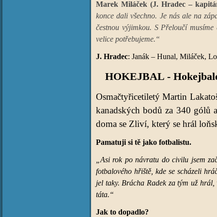
Marek Miláček (J. Hradec – kapitá
konce dali všechno. Je nás ale na záp
čestnou výjimkou. S Přeloučí musíme 
velice potřebujeme.“
J. Hradec
: Janák – Hunal, Miláček, L
HOKEJBAL - Hokejbalová
Osmačtyřicetiletý Martin Lakato
kanadských bodů za 340 gólů a 
doma se Zliví, který se hrál loňs
Pamatuji si tě jako fotbalistu.
„Asi rok po návratu do civilu jsem za
fotbalového hřiště, kde se scházeli hr
jel taky. Brácha Radek za tým už hrál, v
táta.“
Jak to dopadlo?