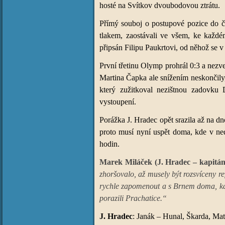
hosté na Svítkov dvoubodovou ztrátu.
Přímý souboj o postupové pozice do čt
tlakem, zaostávali ve všem, ke každ
připsán Filipu Paukrtovi, od něhož se v
První třetinu Olymp prohrál 0:3 a nezv
Martina Čapka ale snížením neskončily,
který zužitkoval nezištnou zadovku
vystoupení.
Porážka J. Hradec opět srazila až na dno
proto musí nyní uspět doma, kde v ned
hodin.
Marek Miláček (J. Hradec – kapitán
zhoršovalo, až musely být rozsvíceny r
rychle zapomenout a s Brnem doma, kde
porazili Prachatice.“
J. Hradec
: Janák – Hunal, Škarda, Mat