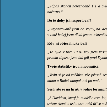
„Zápas skončil nerozhodně 1:1 a bylo
načerno.“
Do té doby jsi nesportoval?
„Organizovaně jsem do vojny, na ktero
v zimě hokej jsem dělal jenom rekreačn
Kdy jsi objevil hokejbal?
„To bylo v roce 1994, kdy jsem zašel
prvním zápasu jsem dal gól proti Dyn
Tvoje statistiky jsou imponující.
„Vedu si je od začátku, vše přesně s
mnou a Radek naopak rok po mně.“
Sešli jste se na hřišti v jedné formaci
„S Davidem, který je mladší o osm let,
ovšem skončili asi o osm roků dříve než