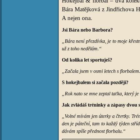
Hokejbal & florbal – dva kolek
Bára Matějková z Jindřichova Hr
A nejen ona.
Jsi Bára nebo Barbora?
„Bára není přezdívka, je to moje křest
už z toho nedělám.“
Od kolika let sportuješ?
„Začala jsem v osmi letech s florbalem
S hokejbalem si začala později?
„Rok nato se mne zeptal taťka, který je 
Jak zvládáš tréninky a zápasy dvou
„Volné mívám jen úterky a čtvrtky. Trén
den je páteční, tam to každý týden stří
dávám spíše přednost florbalu.“