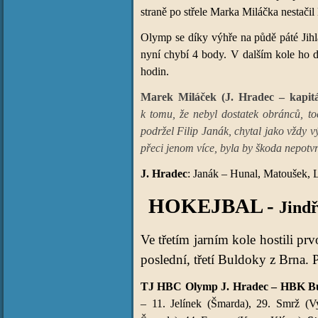
straně po střele Marka Miláčka nestači
Olymp se díky výhře na půdě páté Jihl
nyní chybí 4 body. V dalším kole ho d
hodin.
Marek Miláček (J. Hradec – kapit
k tomu, že nebyl dostatek obránců, to
podržel Filip Janák, chytal jako vždy 
přeci jenom více, byla by škoda nepotvr
J. Hradec
: Janák – Hunal, Matoušek, L
HOKEJBAL -
Jind
Ve třetím jarním kole hostili pr
poslední, třetí Buldoky z Brna.
TJ HBC Olymp J. Hradec – HBK Bulld
– 11. Jelínek (Šmarda), 29. Smrž (Vy