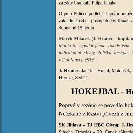
za zády brankáře Filipa Janáka.
Olymp Poličce podlehl stejným poměrem
základní části na postup do čtvrtfinále 
dubna od 15 hodin.
Marek Miláček (J. Hradec – kapitán
Mohlo to vypadat jinak. Takhle jsme 
individuální chyby Polička trestala
v Dobřanech těžké.“
J. Hradec
: Janák – Hunal, Matoušek, 
Hronza, Sedlák.
HOKEJBAL -
Ho
Poprvé v sezóně se povedlo hok
Nečekané vítězství přivezli z Jih
SK Jihlava – TJ HBC Olymp J. Hrade
Střecha (Brázda) – 29. Čapek (Škarda