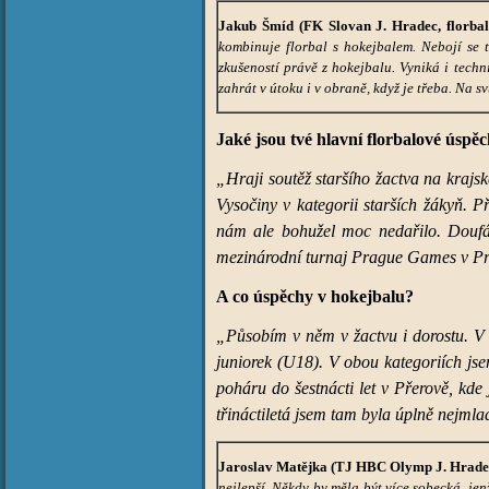
Jakub Šmíd (FK Slovan J. Hradec, florbal
kombinuje florbal s hokejbalem. Nebojí se t
zkušeností právě z hokejbalu. Vyniká i tech
zahrát v útoku i v obraně, když je třeba. Na s
Jaké jsou tvé hlavní florbalové úspě
„Hraji soutěž staršího žactva na krajs
Vysočiny v kategorii starších žákyň. 
nám ale bohužel moc nedařilo. Doufám,
mezinárodní turnaj Prague Games v Pra
A co úspěchy v hokejbalu?
„Působím v něm v žactvu i dorostu. V 
juniorek (U18). V obou kategoriích jse
poháru do šestnácti let v Přerově, kde 
třináctiletá jsem tam byla úplně nejmla
Jaroslav Matějka (TJ HBC Olymp J. Hradec,
nejlepší. Někdy by měla být více sobecká, je