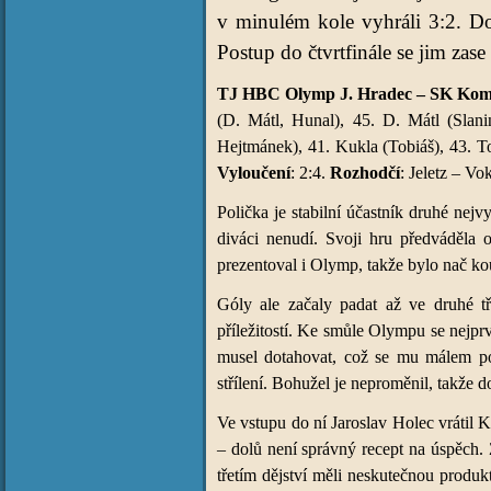
v minulém kole vyhráli 3:2. Dom
Postup do čtvrtfinále se jim zase
TJ HBC Olymp J. Hradec – SK Kometa
(D. Mátl, Hunal), 45. D. Mátl (Slan
Hejtmánek), 41. Kukla (Tobiáš), 43. To
Vyloučení
: 2:4.
Rozhodčí
: Jeletz – Vo
Polička je stabilní účastník druhé nejv
diváci nenudí. Svoji hru předváděla 
prezentoval i Olymp, takže bylo nač ko
Góly ale začaly padat až ve druhé t
příležitostí. Ke smůle Olympu se nejpr
musel dotahovat, což se mu málem pov
střílení. Bohužel je neproměnil, takže 
Ve vstupu do ní Jaroslav Holec vrátil 
– dolů není správný recept na úspěch. Z
třetím dějství měli neskutečnou produkt