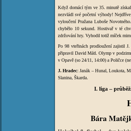
Když domácí tým ve 35. minutě získal
nezvládl své početní výhody! Nejdříve
vyloučení Pražana Luboše Novotného. 
chybělo 10 sekund. Hostivař v té chví
zdržování hry. Vyhodil totiž míček mim
Po 98 vteřinách prodloužení zajistil 
připravil David Mátl. Olymp v podzimní
v Opavě (so 24/11, 14:00) a Poličce (ne
J. Hradec
: Janák – Hunal, Loukota, Ma
Slanina, Škarda.
I. liga – průbě
Bára Matěj