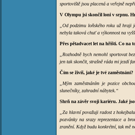
sportoviště jsou placená a veřejně nepř
V Olympu jsi skončil loni v srpnu. Hr
„Od podzimu loňského roku už hraji jen
nebyla taková chuť a výkonnost na vyšší
Přes pětadvacet let na hřišti. Co na 
„Rozhodně bych nemohl sportovat bez p
jen tak skončit, strašně ráda mi jezdí f
Čím se živíš, jaké je tvé zaměstnání?
„Mým zaměstnáním je pozice obchodn
slunečníky, zahradní nábytek.“
Shrň na závěr svoji kariéru. Jaké jso
„Za hlavní považuji radost z hokejbalu
pozvánky na srazy reprezentace a bro
zranění. Když budu konkrétní, tak mě ne