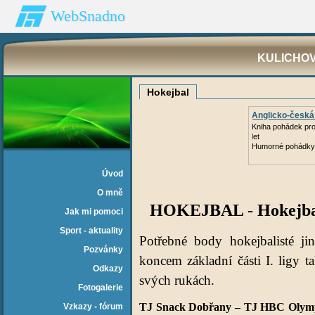
WebSnadno
KULICHOV
Hokejbal
Anglicko-česká
Kniha pohádek pro 
let
Humorné pohádky
Úvod
O mně
HOKEJBAL - Hokejbali
Jak mi pomoci
Sport - aktuality
Potřebné body hokejbalisté j
Pozvánky
koncem základní části I. ligy t
Odkazy
svých rukách.
Fotogalerie
TJ Snack Dobřany – TJ HBC Olymp J
Vzkazy - fórum