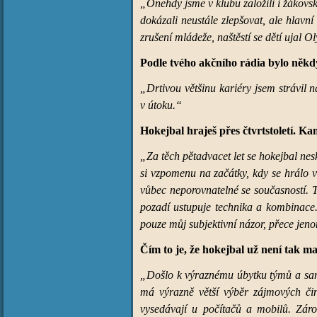
„Onehdy jsme v klubu založili i žákovsk
dokázali neustále zlepšovat, ale hlavní
zrušení mládeže, naštěstí se dětí ujal Ol
Podle tvého akčního rádia bylo někdy 
„Drtivou většinu kariéry jsem strávil 
v útoku.“
Hokejbal hraješ přes čtvrtstoletí. K
„Za těch pětadvacet let se hokejbal nes
si vzpomenu na začátky, kdy se hrálo 
vůbec neporovnatelné se současností. Te
pozadí ustupuje technika a kombinace.
pouze můj subjektivní názor, přece jen
Čím to je, že hokejbal už není tak ma
„Došlo k výraznému úbytku týmů a sam
má výrazně větší výběr zájmových čin
vysedávají u počítačů a mobilů. Záro