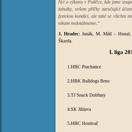
říct o výkonu v Poličce, kde jsme soup
tabulky, ovšem příčky zaručující účas
fyzickou kondici, ale také se všichni m
nikam nedotáhneme.“
J. Hradec
: Janák, M. Mátl – Hunal, 
Škarda.
I. liga 2
1.
HBC Prachatice
2.
HBK Bulldogs Brno
3.
TJ Snack Dobřany
4.
SK Jihlava
5.
HBC Hostivař