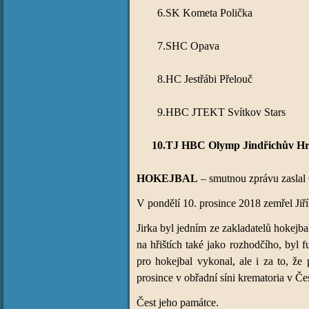
6.
SK Kometa Polička
7.
SHC Opava
8.
HC Jestřábi Přelouč
9.
HBC JTEKT Svítkov Stars
10.
TJ HBC Olymp Jindřichův Hr
HOKEJBAL
– smutnou zprávu zaslal 
V pondělí 10. prosince 2018 zemřel Jiří 
Jirka byl jedním ze zakladatelů hokejba
na hřištích také jako rozhodčího, byl
pro hokejbal vykonal, ale i za to, ž
prosince v obřadní síni krematoria v Č
Čest jeho památce.