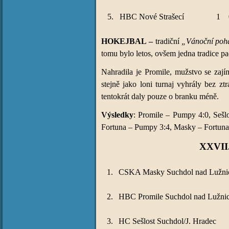
5.
HBC Nové Strašecí
1
HOKEJBAL
–
tradiční
„Vánoční poh
tomu bylo letos, ovšem jedna tradice pa
Nahradila je Promile, mužstvo se zaj
stejně jako loni turnaj vyhrály bez z
tentokrát daly pouze o branku méně.
Výsledky
: Promile – Pumpy 4:0, Sešl
Fortuna – Pumpy 3:4, Masky – Fortuna 
XXVII.
1.
CSKA Masky Suchdol nad Lužni
2.
HBC Promile Suchdol nad Lužnic
3.
HC Sešlost Suchdol/J. Hradec