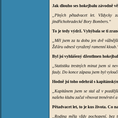
Jak dlouho ses hokejbalu závodně v
„Plných pětadvacet let. Vždycky z
jindřichohradecké Bory Bombers.“
To je tedy výdrž. Vyhýbala se ti zran
„Měl jsem za tu dobu jen dvě vážnější.
Žďáru odnesl vyražený ramenní kloub.
Byl jsi vyhlášený džentlmen hokejbal
„Statistiku trestných minut jsem si n
fauly. Do konce zápasu jsem byl vylouč
Hodně jsi toho odehrál s kapitánský
„Kapitánem jsem se stal až v pozdější
našeho klubu začal věnovat trenérství a
Pětadvacet let, to je kus života. Co
„Rodina měla vždy pochopení, bez t