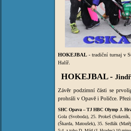
HOKEJBAL
- tradiční turnaj v
Halíř.
HOKEJBAL -
Jindř
Závěr podzimní části se prvol
prohráli v Opavě i Poličce. Přez
SHC Opava – TJ HBC Olymp J. Hradec
Gola (Svoboda), 25. Prokeš (Sukeník, 
(Škarda, Matoušek), 35. Sedlák (Matě
5:4, z toho D. Mátl (J. Hradec) 10 minu