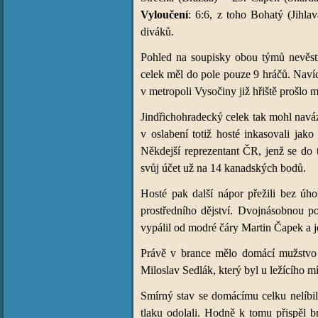
Vyloučení
: 6:6, z toho Bohatý (Jihla
diváků.
Pohled na soupisky obou týmů nevěsti
celek měl do pole pouze 9 hráčů. Navíc 
v metropoli Vysočiny již hřiště prošlo 
Jindřichohradecký celek tak mohl naváz
v oslabení totiž hosté inkasovali jako
Někdejší reprezentant ČR, jenž se do t
svůj účet už na 14 kanadských bodů.
Hosté pak další nápor přežili bez úho
prostředního dějství. Dvojnásobnou po
vypálil od modré čáry Martin Čapek a j
Právě v brance mělo domácí mužstvo ne
Miloslav Sedlák, který byl u ležícího m
Smírný stav se domácímu celku nelíbil, 
tlaku odolali. Hodně k tomu přispěl br