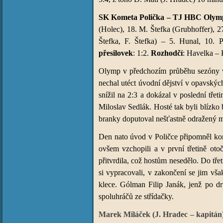
SK Kometa Polička – TJ HBC Olymp J
(Holec), 18. M. Štefka (Grubhoffer), 2
Štefka, F. Štefka) – 5. Hunal, 10. 
přesilovek
: 1:2.
Rozhodčí
: Havelka – 
Olymp v předchozím průběhu sezóny vyc
nechal utéct úvodní dějství v opavských
snížil na 2:3 a dokázal v poslední třet
Miloslav Sedlák. Hosté tak byli blízko
branky doputoval nešťastně odražený m
Den nato úvod v Poličce připomněl kone
ovšem vzchopili a v první třetině oto
přitvrdila, což hostům nesedělo. Do třet
si vypracovali, v zakončení se jim vš
klece. Gólman Filip Janák, jenž po dr
spoluhráčů ze střídačky.
Marek Miláček (J. Hradec – kapitán