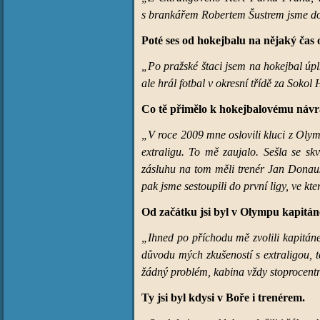
s brankářem Robertem Šustrem jsme do 
Poté ses od hokejbalu na nějaký čas
„Po pražské štaci jsem na hokejbal úpl
ale hrál fotbal v okresní třídě za Soko
Co tě přimělo k hokejbalovému návr
„V roce 2009 mne oslovili kluci z Olym
extraligu. To mě zaujalo. Sešla se skv
zásluhu na tom měli trenér Jan Donaus
pak jsme sestoupili do první ligy, ve 
Od začátku jsi byl v Olympu kapitá
„Ihned po příchodu mě zvolili kapitáne
důvodu mých zkušeností s extraligou, 
žádný problém, kabina vždy stoprocent
Ty jsi byl kdysi v Boře i trenérem.