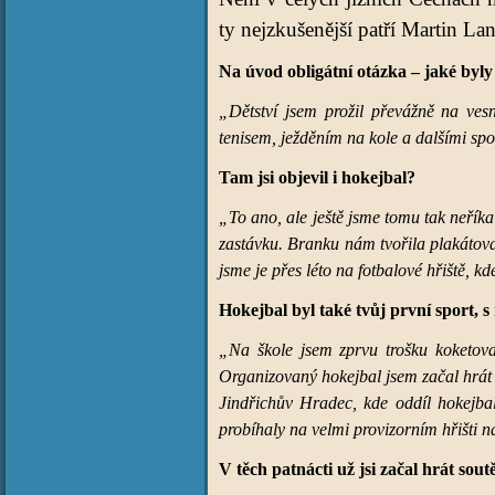
ty nejzkušenější patří Martin La
Na úvod obligátní otázka – jaké byly
„Dětství jsem prožil převážně na vesn
tenisem, ježděním na kole a dalšími spo
Tam jsi objevil i hokejbal?
„To ano, ale ještě jsme tomu tak neříka
zastávku. Branku nám tvořila plakátovac
jsme je přes léto na fotbalové hřiště, kd
Hokejbal byl také tvůj první sport, s
„Na škole jsem zprvu trošku koketova
Organizovaný hokejbal jsem začal hrát 
Jindřichův Hradec, kde oddíl hokejbal
probíhaly na velmi provizorním hřišti na
V těch patnácti už jsi začal hrát sou