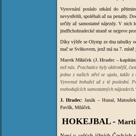
Vyrovnání poslalo utkání do pětimi
nevystřelili, spoléhali až na penalty. D
určily až samostatné nájezdy. V nich 
jindřichohradecké straně se nejprve pro
Díky výhře se Olymp ze dna tabulky odle
mač se Svítkovem, jenž má na 7. místě j
Marek Miláček (J. Hradec – kapitán
než nás. Prachatice byly aktivnější, čas
jedna z našich střel se ujala, takže z
Vyrovnal bohužel až z té poslední. Po
rozhodujících samostatných nájezdech.
J. Hradec
: Janák – Hunal, Matoušek
Pavlík, Miláček.
HOKEJBAL -
Marti
Není v celých jižních Čechách m