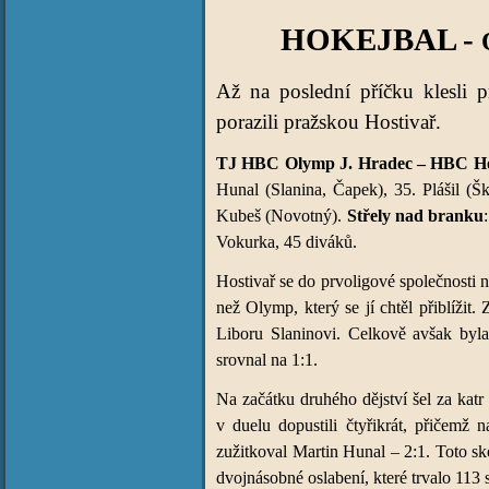
HOKEJBAL -
Až na poslední příčku klesli 
porazili pražskou Hostivař.
TJ HBC Olymp J. Hradec – HBC Hosti
Hunal (Slanina, Čapek), 35. Plášil (Š
Kubeš (Novotný).
Střely nad branku
Vokurka, 45 diváků.
Hostivař se do prvoligové společnosti n
než Olymp, který se jí chtěl přiblížit
Liboru Slaninovi. Celkově avšak byla
srovnal na 1:1.
Na začátku druhého dějství šel za katr 
v duelu dopustili čtyřikrát, přičemž 
zužitkoval Martin Hunal – 2:1. Toto sk
dvojnásobné oslabení, které trvalo 113