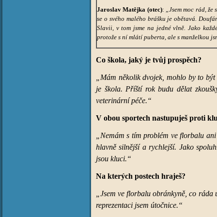
Jaroslav Matějka (otec)
:
„Jsem moc rád, že s
se o svého malého brášku je obětavá. Doufám,
Slavii, v tom jsme na jedné vlně. Jako kaž
protože s ní mlátí puberta, ale s manželkou j
Co škola, jaký je tvůj prospěch?
„Mám několik dvojek, mohlo by to být l
je škola. Příští rok budu dělat zkouš
veterinární péče.“
V obou sportech nastupuješ proti kl
„Nemám s tím problém ve florbalu ani v 
hlavně silnější a rychlejší. Jako spolu
jsou kluci.“
Na kterých postech hraješ?
„Jsem ve florbalu obránkyně, co ráda ú
reprezentaci jsem útočnice.“