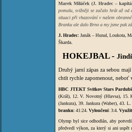
Marek Miláček (J. Hradec – kapitá
pomalu, svižněji se začalo hrát až od 
situaci při vhazování v našem obranné
Branku ale dalo Brno a my jsme pak zá
J. Hradec
: Janák – Hunal, Loukota, Ma
Škarda.
HOKEJBAL -
Jind
Druhý jarní zápas za sebou maj
chtít rychle zapomenout, neboť 
HBC JTEKT Svítkov Stars Pardubice
(Král), 12. V. Novotný (Hlavsa), 15. K
(Jankura), 39. Jankura (Waber), 43. L
branku
: 41:24.
Vyloučení
: 3:4.
Využit
Olymp byl sice odhodlán, aby potvrdil
předvedl výkon, za který si ani uspět 