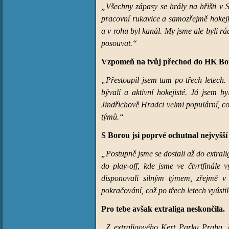
„Všechny zápasy se hrály na hřišti v S
pracovní rukavice a samozřejmě hokej
a v rohu byl kanál. My jsme ale byli r
posouvat.“
Vzpomeň na tvůj přechod do HK Bo
„Přestoupil jsem tam po třech letech.
bývalí a aktivní hokejisté. Já jsem b
Jindřichově Hradci velmi populární, což
týmů.“
S Borou jsi poprvé ochutnal nejvyšší 
„Postupně jsme se dostali až do extrali
do play-off, kde jsme ve čtvrtfinále
disponovali silným týmem, zřejmě v
pokračování, což po třech letech vyústi
Pro tebe avšak extraliga neskončila.
„Z extraligového Kert Parku Praha, k