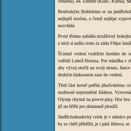
Šmarda), 44. Emmer (Kunc, Klíma).
St
Brněnským Buldokům se na jindřichohr
nejlepší sezónu, o čemž nejlépe vypoví
nezvládá.
První třetina nabídla nezáživný hokejb
z nich si našla cestu za záda Filipa J
Šťastné vedení vydrželo hostům do s
vstřelil Luboš Hronza. Pro mladíka v 
aby vývoj otočil na svoji stranu, šanc
druhým klaksonem zase do vedení.
Třetí část herně patřila jihočeskému 
možností neproměnil žádnou. Vyrovnání,
Olymp chystal na power-play. Hru bez b
již na hřišti jen zklamaně ploužil.
Jindřichohradecký celek je v tabulce p
by se chtěl přiblížit, je i pátá Jihlava, 