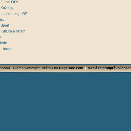
Futsal FIFA
Kuželky
Lední hokej - OP
nky
Sport
Kultura a ostatní
y
lerie
 - fórum
Snadno
|
Tvorba webových stránek na
PageRide.com
|
Nahlásit protiprávní obsah