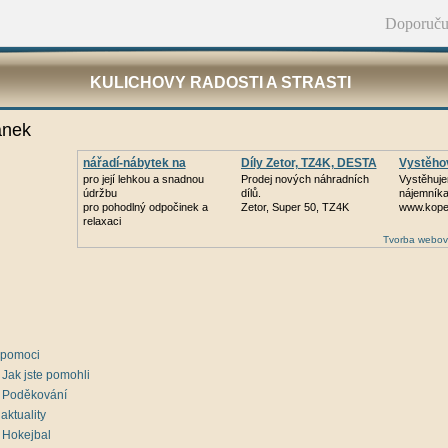
Doporuču
KULICHOVY RADOSTI A STRASTI
ánek
nářadí-nábytek na
Díly Zetor, TZ4K, DESTA
Vystěhov
zahradu
pro její lehkou a snadnou
Prodej nových náhradních
Vystěhuje
údržbu
dílů.
nájemníka
pro pohodlný odpočinek a
Zetor, Super 50, TZ4K
www.kope
relaxaci
Tvorba webov
 pomoci
Jak jste pomohli
Poděkování
 aktuality
Hokejbal