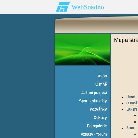
WebSnadno
Mapa str
Úvod
O mně
Jak mi pomoci
Úvod
Sport - aktuality
O mně
Pozvánky
Jak mi
Odkazy
Fotogalerie
Sport -
Vzkazy - fórum