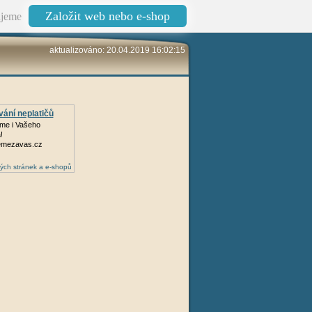
Založit web nebo e-shop
jeme
aktualizováno: 20.04.2019 16:02:15
ání neplatičů
me i Vašeho
!
mezavas.cz
ých stránek a e-shopů