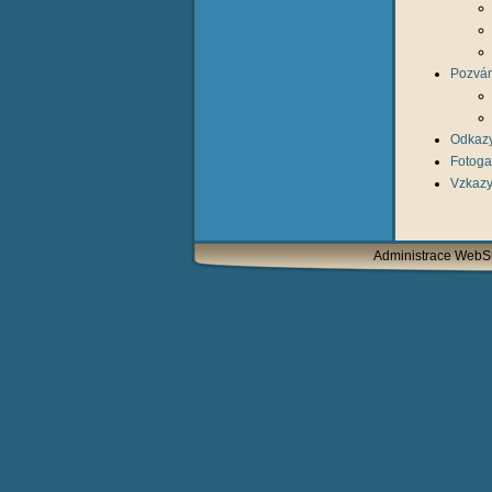
Pozvá
Odkaz
Fotoga
Vzkazy
Administrace Web